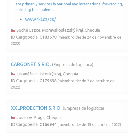
are primarily services in national and international forwarding,
including the implem...
www.rkl.cz/cs/
Suché Lazce, Moravskoslezský kraj, Chequia
ID Cargopedia:
C183678
(miembro desde 24 de noviembre de
2022)
CARGONET S.R.O.
(Empresa de logística)
Litoměřice, Ústecký kraj, Chequia
ID Cargopedia:
C179638
(miembro desde 7 de octubre de
2022)
XXLPROECTION S.R.O.
(Empresa de logística)
Josefov, Praga, Chequia
ID Cargopedia:
C166944
(miembro desde 15 de abril de 2022)