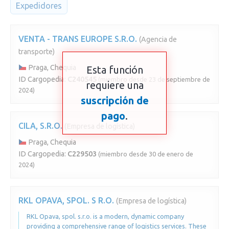
Expedidores
VENTA - TRANS EUROPE S.R.O.
(Agencia de
transporte)
Praga, Chequia
Esta función
ID Cargopedia:
C240545
(miembro desde 23 de septiembre de
requiere una
2024)
suscripción de
pago
.
CILA, S.R.O.
(Empresa de logística)
Praga, Chequia
ID Cargopedia:
C229503
(miembro desde 30 de enero de
2024)
RKL OPAVA, SPOL. S R.O.
(Empresa de logística)
RKL Opava, spol. s.r.o. is a modern, dynamic company
providing a comprehensive range of logistics services. These