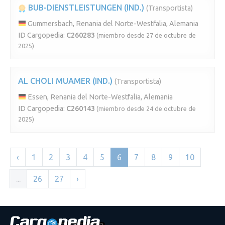
BUB-DIENSTLEISTUNGEN (IND.)
(Transportista)
Gummersbach, Renania del Norte-Westfalia, Alemania
ID Cargopedia:
C260283
(miembro desde 27 de octubre de
2025)
AL CHOLI MUAMER (IND.)
(Transportista)
Essen, Renania del Norte-Westfalia, Alemania
ID Cargopedia:
C260143
(miembro desde 24 de octubre de
2025)
‹
1
2
3
4
5
6
7
8
9
10
...
26
27
›