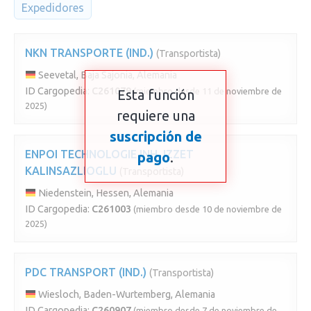
Expedidores
NKN TRANSPORTE (IND.)
(Transportista)
Seevetal, Baja Sajonia, Alemania
ID Cargopedia:
C261079
(miembro desde 11 de noviembre de
Esta función
2025)
requiere una
suscripción de
ENPOI TECHNOLOGIE INH. IZZET
pago
.
KALINSAZLIOGLU
(Transportista)
Niedenstein, Hessen, Alemania
ID Cargopedia:
C261003
(miembro desde 10 de noviembre de
2025)
PDC TRANSPORT (IND.)
(Transportista)
Wiesloch, Baden-Wurtemberg, Alemania
ID Cargopedia:
C260907
(miembro desde 7 de noviembre de