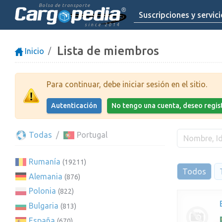
Bolsa de transporte
Suscripciones y servic
since 2014
Lista de miembros
Inicio
Para continuar, debe iniciar sesión en el sitio.
Autenticación
No tengo una cuenta, deseo regi
Todas
Portugal
Rumanía
(19211)
Todos
Alemania
(876)
Polonia
(822)
Bulgaria
(813)
España
(670)