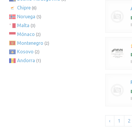
Chipre
(6)
Noruega
(5)
Malta
(3)
Mónaco
(2)
Montenegro
(2)
Kosovo
(2)
Andorra
(1)
‹
1
2