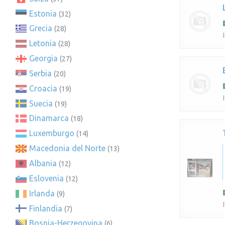
Estonia
(32)
Grecia
(28)
Letonia
(28)
Georgia
(27)
Serbia
(20)
Croacia
(19)
Suecia
(19)
Dinamarca
(18)
Luxemburgo
(14)
Macedonia del Norte
(13)
Albania
(12)
Eslovenia
(12)
Irlanda
(9)
Finlandia
(7)
Bosnia-Herzegovina
(6)