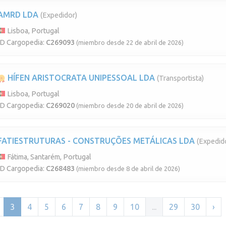
AMRD LDA
(Expedidor)
Lisboa, Portugal
ID Cargopedia:
C269093
(miembro desde 22 de abril de 2026)
HÍFEN ARISTOCRATA UNIPESSOAL LDA
(Transportista)
Lisboa, Portugal
ID Cargopedia:
C269020
(miembro desde 20 de abril de 2026)
FATIESTRUTURAS - CONSTRUÇÕES METÁLICAS LDA
(Expedid
Fátima, Santarém, Portugal
ID Cargopedia:
C268483
(miembro desde 8 de abril de 2026)
3
4
5
6
7
8
9
10
...
29
30
›