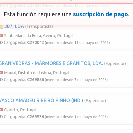
ID Cargopedia:
C270264
(miembro desde 15 de mayo de 2026)
Esta función requiere una
suscripción de pago
.
JB7, LDA
(Transportista)
Santa Maria da Feira, Aveiro, Portugal
ID Cargopedia:
C270042
(miembro desde 11 de mayo de 2026)
GRANIVEDRAS - MÁRMORES E GRANITOS, LDA.
(Expedidor)
Maxial, Distrito de Lisboa, Portugal
ID Cargopedia:
C269856
(miembro desde 7 de mayo de 2026)
VASCO AMADEU RIBEIRO PINHO (IND.)
(Expedidor)
Oporto, Portugal
ID Cargopedia:
C269536
(miembro desde 1 de mayo de 2026)