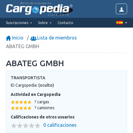
Bolsa de transporte
since 2014
Suscripciones
Sobre
Contacto
Inicio
Lista de miembros
ABATEG GMBH
ABATEG GMBH
TRANSPORTISTA
ID Cargopedia:
(oculto)
Actividad en Cargopedia
? cargas
? camiones
Calificaciones de otros usuarios
0 calificaciones