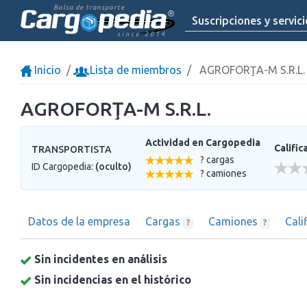
Bolsa de transporte
Suscripciones y servic
since 2014
Inicio
Lista de miembros
AGROFORŢA-M S.R.L.
AGROFORŢA-M S.R.L.
Actividad en Cargopedia
Calific
TRANSPORTISTA
? cargas
ID Cargopedia:
(oculto)
? camiones
Datos de la empresa
Cargas
Camiones
Cali
?
?
Sin incidentes en análisis
Sin incidencias en el histórico