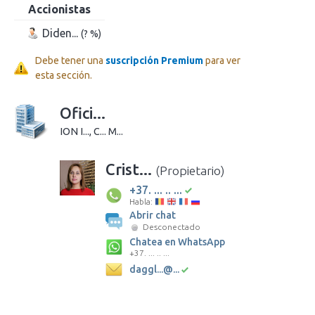
Accionistas
Diden...
(? %)
Debe tener una
suscripción Premium
para ver
esta sección.
Ofici...
ION I..., C... M...
Crist...
(Propietario)
+37. ... .. ...
Habla:
Abrir chat
Desconectado
Chatea en WhatsApp
+37. ... .. ...
daggl...@...