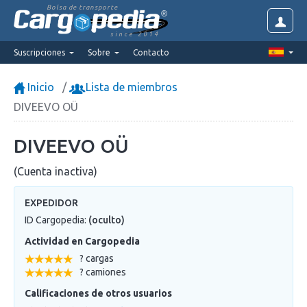
Bolsa de transporte
since 2014
Suscripciones
Sobre
Contacto
Inicio
Lista de miembros
DIVEEVO OÜ
DIVEEVO OÜ
(Cuenta inactiva)
EXPEDIDOR
ID Cargopedia:
(oculto)
Actividad en Cargopedia
? cargas
? camiones
Calificaciones de otros usuarios