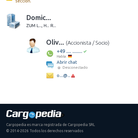
sección.
Domic...
ZUM L..., H... R...
Oliv...
(Accionista / Socio)
+49 .... ........
Habla:
Abrir chat
Desconectado
o....@...
Cargopedia es marca registrada de Cargopedia SRL
© 2014-2026 Todos los derechos reservados