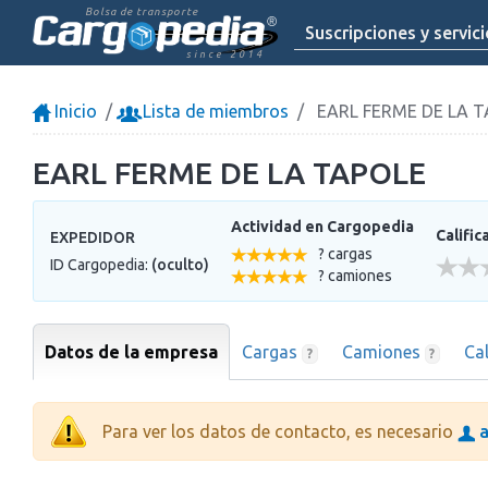
Bolsa de transporte
Suscripciones y servic
since 2014
Inicio
Lista de miembros
EARL FERME DE LA 
EARL FERME DE LA TAPOLE
Actividad en Cargopedia
Calific
EXPEDIDOR
? cargas
ID Cargopedia:
(oculto)
? camiones
Datos de la empresa
Cargas
Camiones
Ca
?
?
Para ver los datos de contacto, es necesario
a