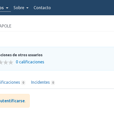
ios
Sobre
Contacto
TAPOLE
aciones de otros usuarios
0 calificaciones
lificaciones
Incidentes
0
0
utentificarse
.