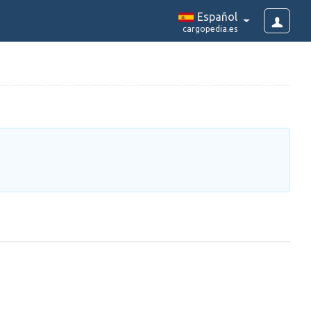
Español
cargopedia.es