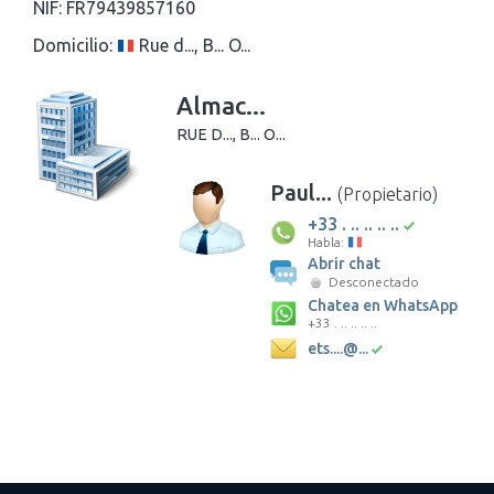
NIF:
FR79439857160
Domicilio:
Rue d..., B... O...
Almac...
RUE D..., B... O...
Paul...
(Propietario)
+33 . .. .. .. ..
Habla:
Abrir chat
Desconectado
Chatea en WhatsApp
+33 . .. .. .. ..
ets....@...