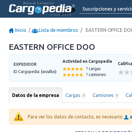
Bolsa de transporte
Suscripciones y servic
since 2014
Inicio
Lista de miembros
EASTERN OFFICE DO
EASTERN OFFICE DOO
Actividad en Cargopedia
Calific
EXPEDIDOR
? cargas
ID Cargopedia:
(oculto)
? camiones
Datos de la empresa
Cargas
Camiones
Ca
?
?
Para ver los datos de contacto, es necesario
a