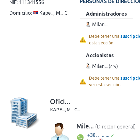
PERSONAS DE DIRECCIÓ
NIF:
111341556
Domicilio:
Kape..., M... C...
Administradores
Milan...
Debe tener una
suscripc
esta sección.
Accionistas
Milan...
(? %)
Debe tener una
suscripc
ver esta sección.
Ofici...
KAPE..., M... C...
Mile...
(Director general)
+38. .. ......