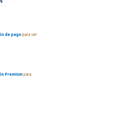
N
ión de pago
para ver
ión Premium
para