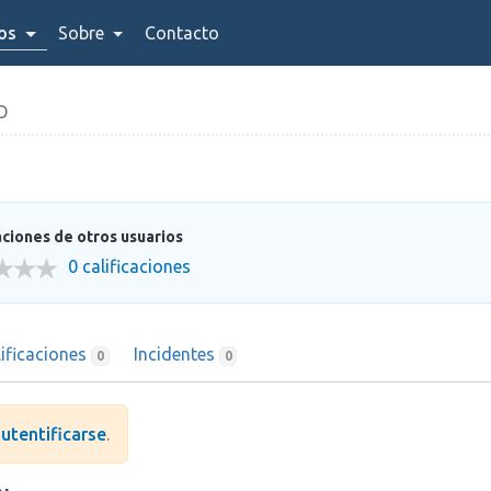
ios
Sobre
Contacto
O
aciones de otros usuarios
0 calificaciones
lificaciones
Incidentes
0
0
utentificarse
.