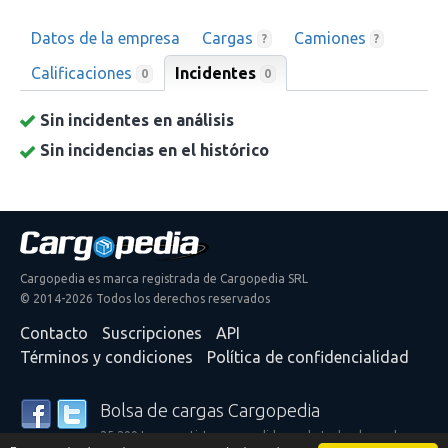
Datos de la empresa
Cargas
Camiones
?
?
Calificaciones
Incidentes
0
0
Sin incidentes en análisis
Sin incidencias en el histórico
Cargopedia es marca registrada de Cargopedia SRL
© 2014-2026 Todos los derechos reservados
Contacto
Suscripciones
API
Términos y condiciones
Política de confidencialidad
Bolsa de cargas Cargopedia
25.299 transportistas y expedidores de todo el mundo