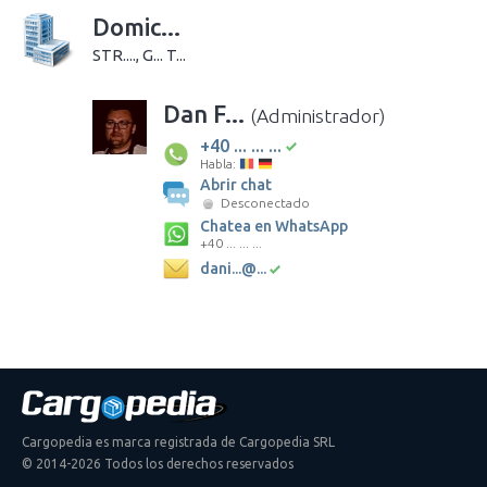
Domic...
STR...., G... T...
Dan F...
(Administrador)
+40 ... ... ...
Habla:
Abrir chat
Desconectado
Chatea en WhatsApp
+40 ... ... ...
dani...@...
Cargopedia es marca registrada de Cargopedia SRL
© 2014-2026 Todos los derechos reservados