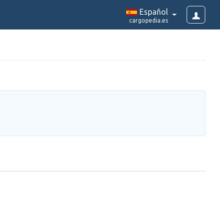
Español
cargopedia.es