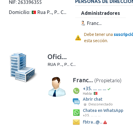
PERSONAS DE DIRECCIÓ
NIF:
263396355
Domicilio:
Rua P..., P... C...
Administradores
Franc...
Debe tener una
suscripci
esta sección.
Ofici...
RUA P..., P... C...
Franc...
(Propietario)
+35. ... ... ...
Habla:
Abrir chat
Desconectado
Chatea en WhatsApp
+35. ... ... ...
fbtra...@...