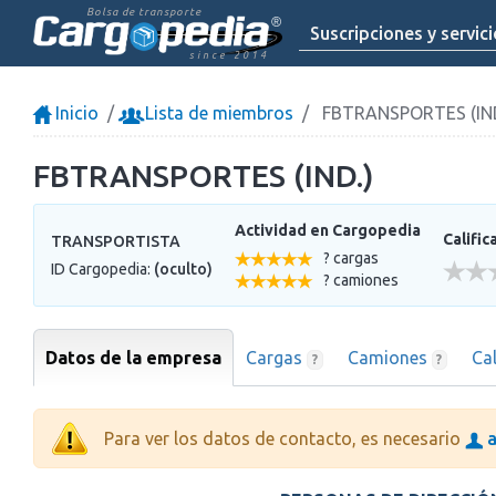
Bolsa de transporte
Suscripciones y servic
since 2014
Inicio
Lista de miembros
FBTRANSPORTES (IND
FBTRANSPORTES (IND.)
Actividad en Cargopedia
Calific
TRANSPORTISTA
? cargas
ID Cargopedia:
(oculto)
? camiones
Datos de la empresa
Cargas
Camiones
Ca
?
?
Para ver los datos de contacto, es necesario
a