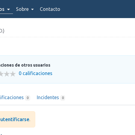
ios
Sobre
Contacto
.)
aciones de otros usuarios
0 calificaciones
lificaciones
Incidentes
0
0
utentificarse
.