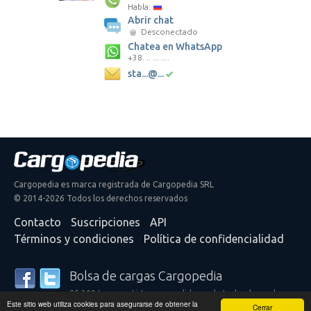
Habla:
Abrir chat
Desconectado
Chatea en WhatsApp
+38. .. ... ....
sta...@...
Cargopedia es marca registrada de Cargopedia SRL
© 2014-2026 Todos los derechos reservados
Contacto
Suscripciones
API
Términos y condiciones
Política de confidencialidad
Bolsa de cargas Cargopedia
25.300 transportistas y expedidores de todo el mundo
Este sitio web utiliza cookies para asegurarse de obtener la
confían en nuestros servicios
Cerrar