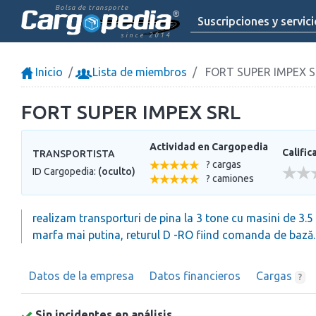
Bolsa de transporte
Suscripciones y servic
since 2014
Inicio
Lista de miembros
FORT SUPER IMPEX S
FORT SUPER IMPEX SRL
Actividad en Cargopedia
Calific
TRANSPORTISTA
? cargas
ID Cargopedia:
(oculto)
? camiones
realizam transporturi de pina la 3 tone cu masini de 3.
marfa mai putina, returul D -RO fiind comanda de bază. Pr
Datos de la empresa
Datos financieros
Cargas
?
Sin incidentes en análisis