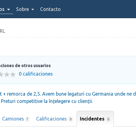
ios
Sobre
Contacto
RL
aciones de otros usuarios
0 calificaciones
5 t + remorca de 2,5. Avem bune legaturi cu Germania unde ne de
eturi competitive la înțelegere cu clienții.
Camiones
Calificaciones
Incidentes
0
?
0