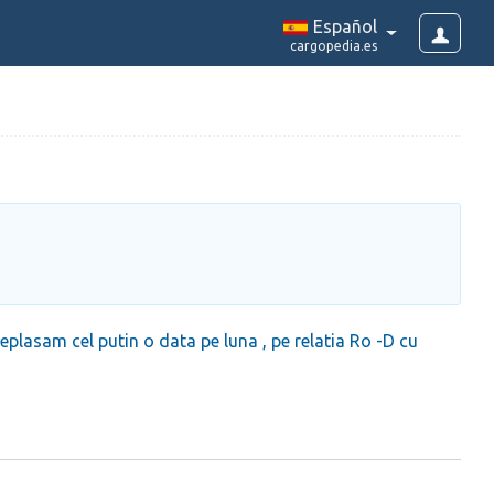
Español
cargopedia.es
plasam cel putin o data pe luna , pe relatia Ro -D cu