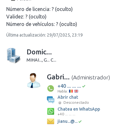
Número de licencia:
? (oculto)
Validez:
? (oculto)
Número de vehículos:
? (oculto)
Última actualización: 29/07/2025, 23:19
Domic...
MIHAI..., G... C...
Gabri...
(Administrador)
+40 ... ... ...
Habla:
Abrir chat
Desconectado
Chatea en WhatsApp
+40 ... ... ...
jianu...@...