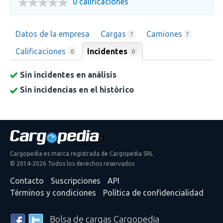
0 calificaciones
Datos de la empresa
Cargas
Camiones
?
?
Calificaciones
Incidentes
0
0
Sin incidentes en análisis
Sin incidencias en el histórico
Cargopedia es marca registrada de Cargopedia SRL
© 2014-2026 Todos los derechos reservados
Contacto
Suscripciones
API
Términos y condiciones
Política de confidencialidad
Bolsa de cargas Cargopedia