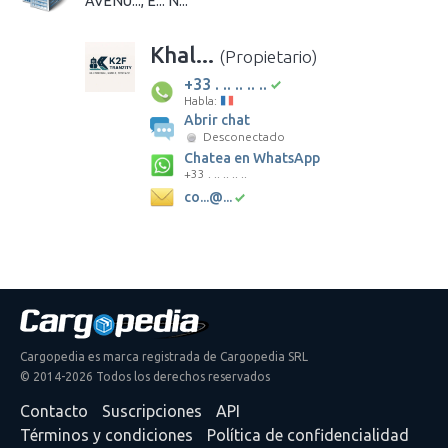
AVENU..., E... N...
Khal...
(Propietario)
+33 . .. .. .. ..
Habla:
Abrir chat
Desconectado
Chatea en WhatsApp
+33 . .. .. .. ..
co...@...
Cargopedia es marca registrada de Cargopedia SRL
© 2014-2026 Todos los derechos reservados
Contacto
Suscripciones
API
Términos y condiciones
Política de confidencialidad