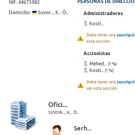
PERSONAS DE DIRECCI
NIF:
44675982
Domicilio:
Suvor..., K... Ó...
Administradores
Kosti...
Debe tener una
suscripc
esta sección.
Accionistas
Mehed...
(? %)
Kosti...
(? %)
Debe tener una
suscripc
ver esta sección.
Ofici...
SUVOR..., K... Ó...
Serh...