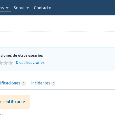
ios
Sobre
Contacto
aciones de otros usuarios
0 calificaciones
lificaciones
Incidentes
0
0
utentificarse
.