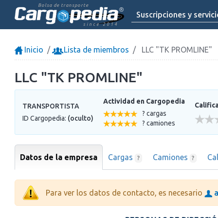
Bolsa de transporte
Suscripciones y servic
since 2014
Inicio
Lista de miembros
LLC "TK PROMLINE"
LLC "TK PROMLINE"
Actividad en Cargopedia
Calific
TRANSPORTISTA
? cargas
ID Cargopedia:
(oculto)
? camiones
Datos de la empresa
Cargas
Camiones
Ca
?
?
Para ver los datos de contacto, es necesario
a