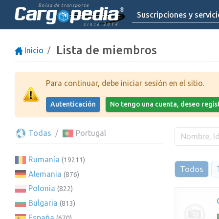
Bolsa de transporte
Suscripciones y servic
since 2014
Lista de miembros
Inicio
Para continuar, debe iniciar sesión en el sitio.
Autenticación
No tengo una cuenta, deseo regi
Todas
Portugal
Rumanía
(19211)
Todos
Alemania
(876)
Polonia
(822)
Bulgaria
(813)
España
(670)