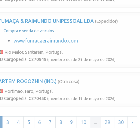
FUMAÇA & RAIMUNDO UNIPESSOAL LDA
(Expedidor)
Compra e venda de veiculos
www.fumacaeraimundo.com
Rio Maior, Santarém, Portugal
ID Cargopedia:
C270949
(miembro desde 29 de mayo de 2026)
ARTEM ROGOZHIN (IND.)
(Otra cosa)
Portimão, Faro, Portugal
ID Cargopedia:
C270450
(miembro desde 19 de mayo de 2026)
3
4
5
6
7
8
9
10
...
29
30
›