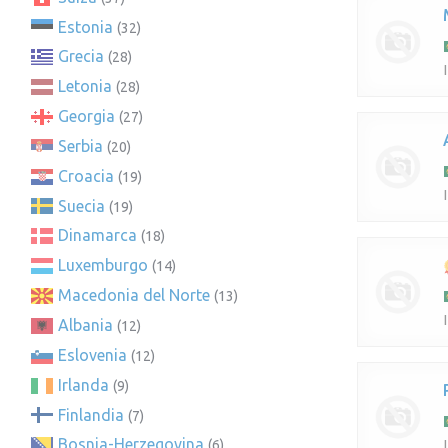
Estonia
(32)
Grecia
(28)
Letonia
(28)
Georgia
(27)
Serbia
(20)
Croacia
(19)
Suecia
(19)
Dinamarca
(18)
Luxemburgo
(14)
Macedonia del Norte
(13)
Albania
(12)
Eslovenia
(12)
Irlanda
(9)
Finlandia
(7)
Bosnia-Herzegovina
(6)