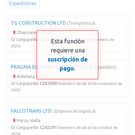
Expedidores
TG CONSTRUCTION LTD
(Transportista)
Għajnsielem, Malta
ID Cargopedia:
C264859
(miembro desde 30 de enero de
Esta función
2026)
requiere una
suscripción de
PRAGMA ELECTRO-ACOUSTICS LTD.
pago
.
(Expedidor)
Birkirkara, Malta
ID Cargopedia:
C261609
(miembro desde 20 de noviembre de
2025)
FALCOTRANS LTD.
(Empresa de logística)
Marsa, Malta
ID Cargopedia:
C242281
(miembro desde 24 de octubre de
2024)