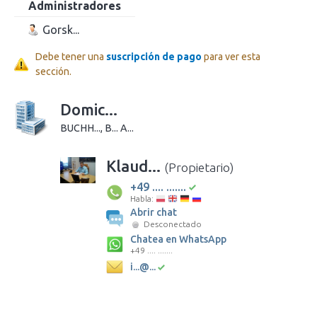
Administradores
Gorsk...
Debe tener una
suscripción de pago
para ver esta
sección.
Domic...
BUCHH..., B... A...
Klaud...
(Propietario)
+49 .... .......
Habla:
Abrir chat
Desconectado
Chatea en WhatsApp
+49 .... .......
i...@...