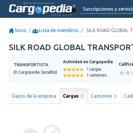
Bolsa de transporte
Suscripciones y servic
since 2014
Inicio
Lista de miembros
SILK ROAD GLOBAL 
SILK ROAD GLOBAL TRANSPOR
Actividad en Cargopedia
Calific
TRANSPORTISTA
? cargas
ID Cargopedia:
(oculto)
? camiones
Datos de la empresa
Cargas
Camiones
Cal
?
?