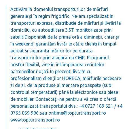
Activăm în domeniul transporturilor de ​mărfuri
generale​ și în ​regim frigorific​. Ne-am specializat in
transporturi express, distribuție de mărfuri și livrări la
domiciliu, cu autoutilitare 3.5T monitorizate prin
satelit! ​Disponibili​ de la prima oră a dimineții, chiar și
în weekend, ​garantăm​ livrările către clienți în ​timpul​
agreat și siguranța mărfurilor pe durata
transporturilor prin asigurarea​ CMR. Programul
nostru ​flexibil​, vine în întâmpinarea cerințelor
partenerilor noștri. În prezent, livrăm cu ​
profesionalism clienților ​HORECA​, mărfurile necesare
zi de zi, de la produse alimentare proaspete (sub
controlul temperaturii) până la electronice sau piese
de mobilier. Contactați-ne pentru a vă crea o ofertă
personalizată transportului dvs.: +4 0727 189 621 / +4
0765 069 996 sau
ontime@topturtransport.ro
www.topturtransport.ro