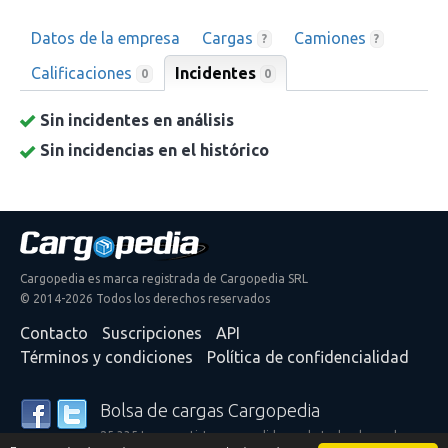
Datos de la empresa
Cargas
Camiones
?
?
Calificaciones
Incidentes
0
0
Sin incidentes en análisis
Sin incidencias en el histórico
Cargopedia es marca registrada de Cargopedia SRL
© 2014-2026 Todos los derechos reservados
Contacto
Suscripciones
API
Términos y condiciones
Política de confidencialidad
Bolsa de cargas Cargopedia
25.335 transportistas y expedidores de todo el mundo