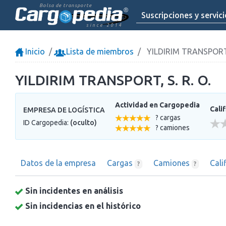
Bolsa de transporte
Suscripciones y servic
since 2014
Inicio
Lista de miembros
YILDIRIM TRANSPORT, 
YILDIRIM TRANSPORT, S. R. O.
Actividad en Cargopedia
Cali
EMPRESA DE LOGÍSTICA
? cargas
ID Cargopedia:
(oculto)
? camiones
Datos de la empresa
Cargas
Camiones
Cali
?
?
Sin incidentes en análisis
Sin incidencias en el histórico