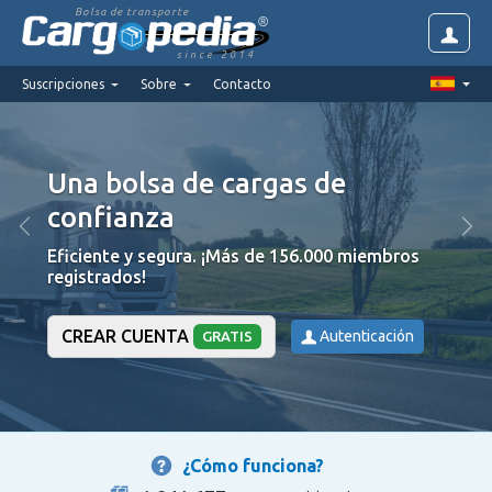
Bolsa de transporte
since 2014
Suscripciones
Sobre
Contacto
Una bolsa de cargas de
confianza
Eficiente y segura. ¡Más de 156.000 miembros
registrados!
CREAR CUENTA
Autenticación
GRATIS
¿Cómo funciona?