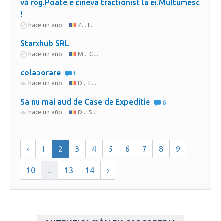
vă rog.Poate e cineva tractionist la ei.Multumesc
!
hace un año
Z... I...
Starxhub SRL
hace un año
M... G...
colaborare
1
hace un año
D... E...
Sa nu mai aud de Case de Expeditie
6
hace un año
D... S...
‹
1
2
3
4
5
6
7
8
9
10
...
13
14
›