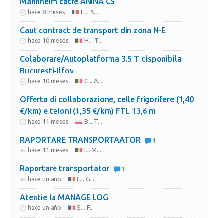
Mannheim catre ANINA CS
hace 8 meses
E... A...
Caut contract de transport din zona N-E
hace 10 meses
H... T...
Colaborare/Autoplatforma 3.5 T disponibila
Bucuresti-Ilfov
hace 10 meses
C... A...
Offerta di collaborazione, celle frigorifere (1,40
€/km) e teloni (1,35 €/km) FTL 13,6 m
hace 11 meses
B... T...
RAPORTARE TRANSPORTAATOR
1
hace 11 meses
I... M...
Raportare transportator
1
hace un año
L... G...
Atentie la MANAGE LOG
hace un año
S... F...