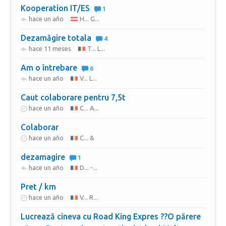
Kooperation IT/ES
1
hace un año
H... G...
Dezamăgire totala
4
hace 11 meses
T... L...
Am o întrebare
6
hace un año
V... L...
Caut colaborare pentru 7,5t
hace un año
C... A...
Colaborar
hace un año
C... &
dezamagire
1
hace un año
D... -...
Pret / km
hace un año
V... R...
Lucrează cineva cu Road King Expres ??O părere