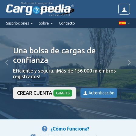
Bolsa de transporte
since 2014
Suscripciones
Sobre
Contacto
Una bolsa de cargas de
confianza
Eficiente y segura. ¡Más de 156.000 miembros
registrados!
CREAR CUENTA
Autenticación
GRATIS
¿Cómo funciona?