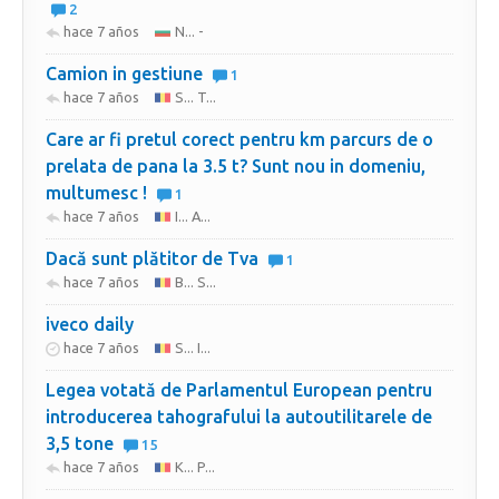
2
hace 7 años
N... -
Camion in gestiune
1
hace 7 años
S... T...
Care ar fi pretul corect pentru km parcurs de o
prelata de pana la 3.5 t? Sunt nou in domeniu,
multumesc !
1
hace 7 años
I... A...
Dacă sunt plătitor de Tva
1
hace 7 años
B... S...
iveco daily
hace 7 años
S... I...
Legea votată de Parlamentul European pentru
introducerea tahografului la autoutilitarele de
3,5 tone
15
hace 7 años
K... P...