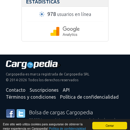
ESTADÍSTICAS
978
usuarios en línea
Cargopedia es marca registrada de Cargopedia SRL
© 2014-2026 Todos los derechos reservados
Contacto
Suscripciones
API
Términos y condiciones
Política de confidencialidad
Bolsa de cargas Cargopedia
25.333 transportistas y expedidores de todo el mundo
Este sitio web utiliza cookies para asegurarse de obtener la
confían en nuestros servicios
Cerrar
mejor experiencia en Cargopedia!
Política de confidencialidad