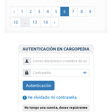
‹
1
2
3
4
5
6
7
8
9
10
...
13
14
›
AUTENTICACIÓN EN CARGOPEDIA
Autenticación
He olvidado mi contraseña
No tengo una cuenta, deseo registrarme