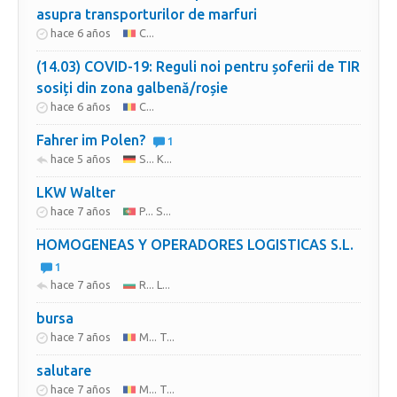
asupra transporturilor de marfuri
hace 6 años
C...
(14.03) COVID-19: Reguli noi pentru șoferii de TIR
sosiți din zona galbenă/roșie
hace 6 años
C...
Fahrer im Polen?
1
hace 5 años
S... K...
LKW Walter
hace 7 años
P... S...
HOMOGENEAS Y OPERADORES LOGISTICAS S.L.
1
hace 7 años
R... L...
bursa
hace 7 años
M... T...
salutare
hace 7 años
M... T...