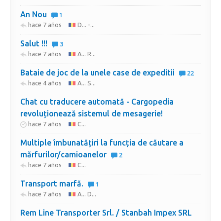
An Nou
1
hace 7 años
D... -...
Salut !!!
3
hace 7 años
A... R...
Bataie de joc de la unele case de expeditii
22
hace 4 años
A... S...
Chat cu traducere automată - Cargopedia
revoluționează sistemul de mesagerie!
hace 7 años
C...
Multiple îmbunatățiri la funcția de căutare a
mărfurilor/camioanelor
2
hace 7 años
C...
Transport marfă.
1
hace 7 años
A... D...
Rem Line Transporter Srl. / Stanbah Impex SRL