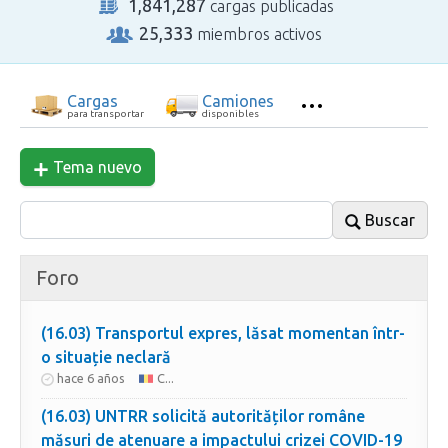
1,841,287
cargas publicadas
25,333
miembros activos
Cargas
Camiones
para transportar
disponibles
Tema nuevo
Buscar
Foro
(16.03) Transportul expres, lăsat momentan într-
o situație neclară
hace 6 años
C...
(16.03) UNTRR solicită autorităților române
măsuri de atenuare a impactului crizei COVID-19