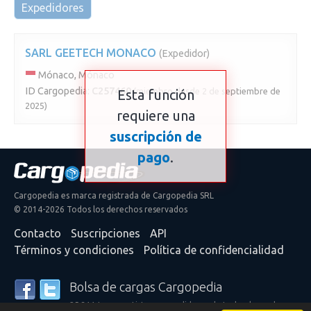
Expedidores
SARL GEETECH MONACO
(Expedidor)
Mónaco, Mónaco
ID Cargopedia:
C257460
(miembro desde 2 de septiembre de
Esta función
2025)
requiere una
suscripción de
pago
.
Cargopedia es marca registrada de Cargopedia SRL
© 2014-2026 Todos los derechos reservados
Contacto
Suscripciones
API
Términos y condiciones
Política de confidencialidad
Bolsa de cargas Cargopedia
25.311 transportistas y expedidores de todo el mundo