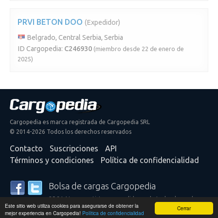
PRVI BETON DOO
(Expedidor)
Belgrado, Central Serbia, Serbia
ID Cargopedia:
C246930
(miembro desde 22 de enero de
2025)
Cargopedia es marca registrada de Cargopedia SRL
© 2014-2026 Todos los derechos reservados
Contacto
Suscripciones
API
Términos y condiciones
Política de confidencialidad
Bolsa de cargas Cargopedia
25.314 transportistas y expedidores de todo el mundo
Este sitio web utiliza cookies para asegurarse de obtener la
confían en nuestros servicios
Cerrar
mejor experiencia en Cargopedia!
Política de confidencialidad