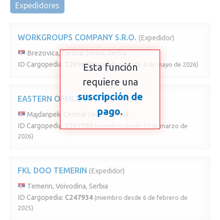
Expedidores
WORKGROUPS COMPANY S.R.O.
(Expedidor)
Brezovica, Central Serbia, Serbia
ID Cargopedia:
C269668
(miembro desde 4 de mayo de 2026)
Esta función
requiere una
suscripción de
EASTERN OFFICE DOO
(Expedidor)
pago
.
Majdanpek, Central Serbia, Serbia
ID Cargopedia:
C267383
(miembro desde 17 de marzo de
2026)
FKL DOO TEMERIN
(Expedidor)
Temerin, Voivodina, Serbia
ID Cargopedia:
C247934
(miembro desde 6 de febrero de
2025)