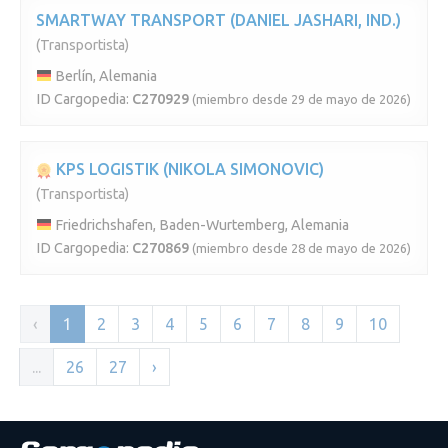
SMARTWAY TRANSPORT (DANIEL JASHARI, IND.)
(Transportista)
Berlín, Alemania
ID Cargopedia:
C270929
(miembro desde 29 de mayo de 2026)
KPS LOGISTIK (NIKOLA SIMONOVIC)
(Transportista)
Friedrichshafen, Baden-Wurtemberg, Alemania
ID Cargopedia:
C270869
(miembro desde 28 de mayo de 2026)
‹
1
2
3
4
5
6
7
8
9
10
...
26
27
›