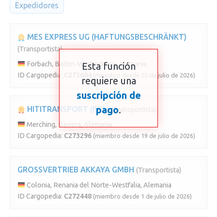
Expedidores
MES EXPRESS UG (HAFTUNGSBESCHRÄNKT)
(Transportista)
Forbach, Baden-Wurtemberg, Alemania
Esta función
ID Cargopedia:
C273604
(miembro desde 25 de julio de 2026)
requiere una
suscripción de
pago
.
HITITRANSPORT (IND.)
(Transportista)
Merching, Baviera, Alemania
ID Cargopedia:
C273296
(miembro desde 19 de julio de 2026)
GROSSVERTRIEB AKKAYA GMBH
(Transportista)
Colonia, Renania del Norte-Westfalia, Alemania
ID Cargopedia:
C272448
(miembro desde 1 de julio de 2026)