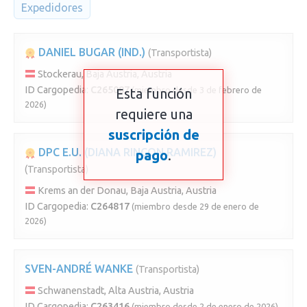
Expedidores
DANIEL BUGAR (IND.)
(Transportista)
Stockerau, Baja Austria, Austria
ID Cargopedia:
C265087
(miembro desde 3 de febrero de
Esta función
2026)
requiere una
suscripción de
DPC E.U. (DIANA RINCON RAMIREZ)
pago
.
(Transportista)
Krems an der Donau, Baja Austria, Austria
ID Cargopedia:
C264817
(miembro desde 29 de enero de
2026)
SVEN-ANDRÉ WANKE
(Transportista)
Schwanenstadt, Alta Austria, Austria
ID Cargopedia:
C263416
(miembro desde 2 de enero de 2026)