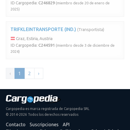
ID Cargopedia:
C246829
(miembro desde 20 de enero de
2025)
TRIFKLEINTRANSPORTE (IND.)
(Transportista)
Graz, Estiria, Austria
ID Cargopedia:
C244591
(miembro desde 3 de diciembre de
2024)
‹
1
2
›
Cargopedia es marca registrada de Cargopedia SRL
© 2014-2026 Todos los derechos reservados
Contacto
Suscripciones
API