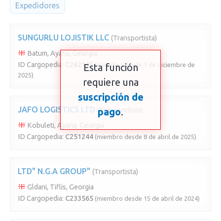
Expedidores
SUNGURLU LOJISTIK LLC
(Transportista)
Batum, Ayaria, Georgia
ID Cargopedia:
C262145
(miembro desde 1 de diciembre de
Esta función
2025)
requiere una
suscripción de
JAFO LOGISTICS LTD
(Transportista)
pago
.
Kobuleti, Ayaria, Georgia
ID Cargopedia:
C251244
(miembro desde 8 de abril de 2025)
LTD" N.G.A GROUP"
(Transportista)
Gldani, Tiflis, Georgia
ID Cargopedia:
C233565
(miembro desde 15 de abril de 2024)