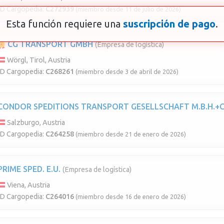
ID Cargopedia:
C272939
(miembro desde 11 de julio de 2026)
Esta función requiere una
suscripción de pago
.
CG TRANSPORT GMBH
(Empresa de logística)
Wörgl, Tirol, Austria
ID Cargopedia:
C268261
(miembro desde 3 de abril de 2026)
CONDOR SPEDITIONS TRANSPORT GESELLSCHAFT M.B.H.+C
Salzburgo, Austria
ID Cargopedia:
C264258
(miembro desde 21 de enero de 2026)
PRIME SPED. E.U.
(Empresa de logística)
Viena, Austria
ID Cargopedia:
C264016
(miembro desde 16 de enero de 2026)