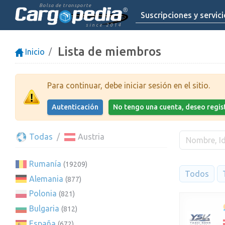
Bolsa de transporte
Suscripciones y servic
since 2014
Lista de miembros
Inicio
Para continuar, debe iniciar sesión en el sitio.
Autenticación
No tengo una cuenta, deseo regi
Todas
Austria
Rumanía
(19209)
Todos
Alemania
(877)
Polonia
(821)
Bulgaria
(812)
España
(672)