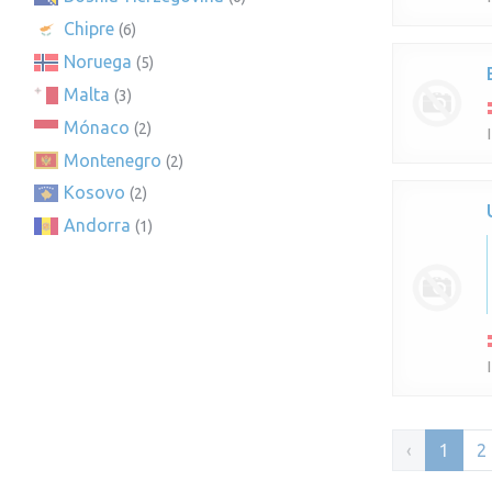
Chipre
(6)
Noruega
(5)
Malta
(3)
Mónaco
(2)
Montenegro
(2)
Kosovo
(2)
Andorra
(1)
‹
1
2