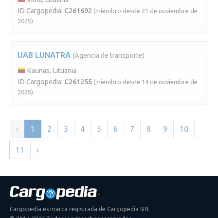
ID Cargopedia:
C261692
(miembro desde 21 de noviembre de
2025)
UAB LUNATRA
(Agencia de transporte)
Kaunas, Lituania
ID Cargopedia:
C261255
(miembro desde 14 de noviembre de
2025)
‹
1
2
3
4
5
6
7
8
9
10
11
›
Cargopedia es marca registrada de Cargopedia SRL