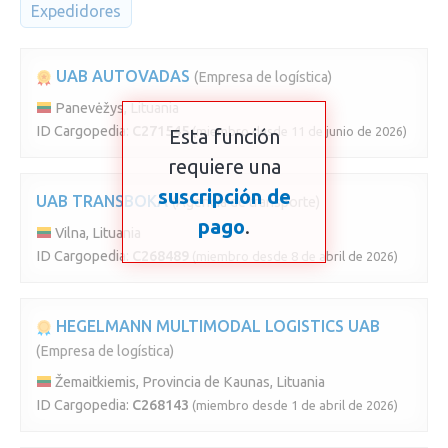
Expedidores
UAB AUTOVADAS
(Empresa de logística)
Panevėžys, Lituania
ID Cargopedia:
C271545
(miembro desde 11 de junio de 2026)
Esta función
requiere una
suscripción de
UAB TRANSBOKA
(Agencia de transporte)
pago
.
Vilna, Lituania
ID Cargopedia:
C268489
(miembro desde 8 de abril de 2026)
HEGELMANN MULTIMODAL LOGISTICS UAB
(Empresa de logística)
Žemaitkiemis, Provincia de Kaunas, Lituania
ID Cargopedia:
C268143
(miembro desde 1 de abril de 2026)