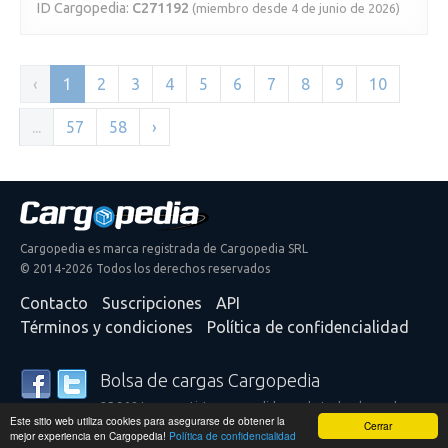
ID Cargopedia:
C271192
(miembro desde 4 de junio de 2026)
‹
1
2
3
4
5
6
7
8
9
10
...
57
58
›
Cargopedia es marca registrada de Cargopedia SRL
© 2014-2026 Todos los derechos reservados
Contacto
Suscripciones
API
Términos y condiciones
Política de confidencialidad
Bolsa de cargas Cargopedia
25.308 transportistas y expedidores de todo el mundo
Este sitio web utiliza cookies para asegurarse de obtener la
confían en nuestros servicios
Cerrar
mejor experiencia en Cargopedia!
Política de confidencialidad