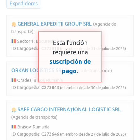
Expedidores
GENERAL EXPEDITII GROUP SRL
(Agencia de
transporte)
Sector 1, București, Rumanía
Esta función
ID Cargopedia:
C273918
(miembro desde 31 de julio de 2026)
requiere una
suscripción de
pago
.
ORKAN LOGISTICS SRL
(Agencia de transporte)
Oradea, Bihor, Rumanía
ID Cargopedia:
C273843
(miembro desde 30 de julio de 2026)
SAFE CARGO INTERNAȚIONAL LOGISTIC SRL
(Agencia de transporte)
Brașov, Rumanía
ID Cargopedia:
C273646
(miembro desde 27 de julio de 2026)