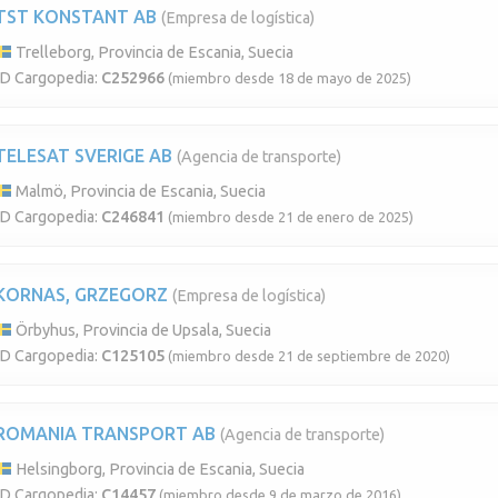
TST KONSTANT AB
(Empresa de logística)
Trelleborg, Provincia de Escania, Suecia
ID Cargopedia:
C252966
(miembro desde 18 de mayo de 2025)
TELESAT SVERIGE AB
(Agencia de transporte)
Malmö, Provincia de Escania, Suecia
ID Cargopedia:
C246841
(miembro desde 21 de enero de 2025)
KORNAS, GRZEGORZ
(Empresa de logística)
Örbyhus, Provincia de Upsala, Suecia
ID Cargopedia:
C125105
(miembro desde 21 de septiembre de 2020)
ROMANIA TRANSPORT AB
(Agencia de transporte)
Helsingborg, Provincia de Escania, Suecia
ID Cargopedia:
C14457
(miembro desde 9 de marzo de 2016)