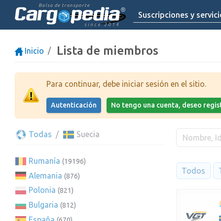
Bolsa de transporte
Suscripciones y servic
since 2014
Lista de miembros
Inicio
Para continuar, debe iniciar sesión en el sitio.
Autenticación
No tengo una cuenta, deseo regi
Todas
Suecia
Rumanía
(19196)
Todos
Alemania
(876)
Polonia
(821)
Bulgaria
(812)
España
(670)