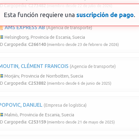
ID Cargopedia:
C273482
(miembro desde 22 de julio de 2026)
Esta función requiere una
suscripción de pago
.
AMS EXPRESS AB
(Agencia de transporte)
Helsingborg, Provincia de Escania, Suecia
ID Cargopedia:
C266140
(miembro desde 23 de febrero de 2026)
MOUTIN, CLÉMENT FRANCOIS
(Agencia de transporte)
Morjärv, Provincia de Norrbotten, Suecia
ID Cargopedia:
C253882
(miembro desde 6 de junio de 2025)
POPOVIC, DANIJEL
(Empresa de logística)
Malmö, Provincia de Escania, Suecia
ID Cargopedia:
C253159
(miembro desde 21 de mayo de 2025)